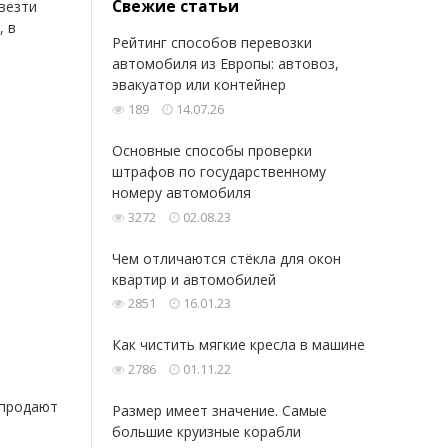
Свежие статьи
везти
, в
Рейтинг способов перевозки
автомобиля из Европы: автовоз,
эвакуатор или контейнер
189
14.07.26
Основные способы проверки
штрафов по государственному
номеру автомобиля
3272
02.08.23
Чем отличаются стёкла для окон
квартир и автомобилей
2851
16.01.23
Как чистить мягкие кресла в машине
2786
01.11.22
 продают
Размер имеет значение. Самые
большие круизные корабли