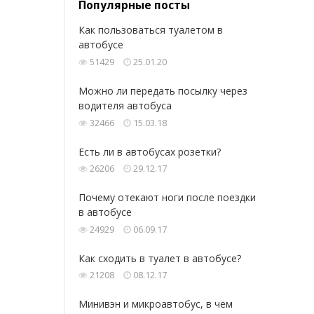
Популярные посты
Как пользоваться туалетом в
автобусе
51429
25.01.20
Можно ли передать посылку через
водителя автобуса
32466
15.03.18
Есть ли в автобусах розетки?
26206
29.12.17
Почему отекают ноги после поездки
в автобусе
24929
06.09.17
Как сходить в туалет в автобусе?
21208
08.12.17
Минивэн и микроавтобус, в чём