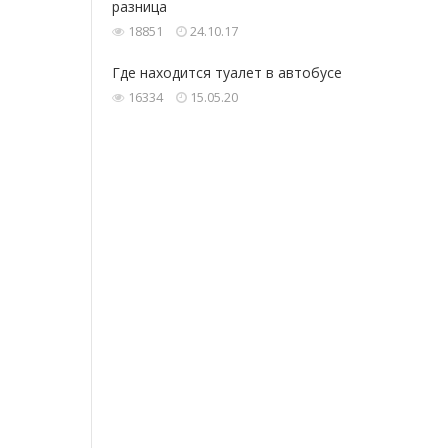
разница
18851
24.10.17
Где‌ находится ‌туалет‌ ‌в‌ ‌автобусе‌ ‌
16334
15.05.20