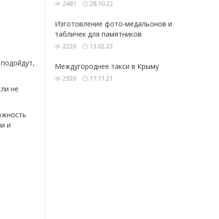
2481
28.10.22
Изготовление фото-медальонов и
табличек для памятников
2226
13.02.22
 подойдут,
Междугороднее такси в Крыму
2926
17.11.21
сли не
можность
ми и