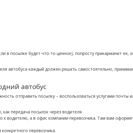
ли в посылке будет что-то ценное), попросту прикарманит ее, х
теля автобуса каждый должен решать самостоятельно, принимая
одний автобус
ожность отправить посылку – воспользоваться услугами почты и
, как передача посылок через водителя.
о к водителю, а в офис компании-перевозчика. Там вам оформя
м конкретного перевозчика.