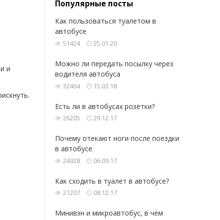
Популярные посты
Как пользоваться туалетом в
автобусе
51424
25.01.20
Можно ли передать посылку через
и и
водителя автобуса
32464
15.03.18
рискнуть.
Есть ли в автобусах розетки?
26205
29.12.17
Почему отекают ноги после поездки
в автобусе
24928
06.09.17
Как сходить в туалет в автобусе?
21207
08.12.17
Минивэн и микроавтобус, в чём