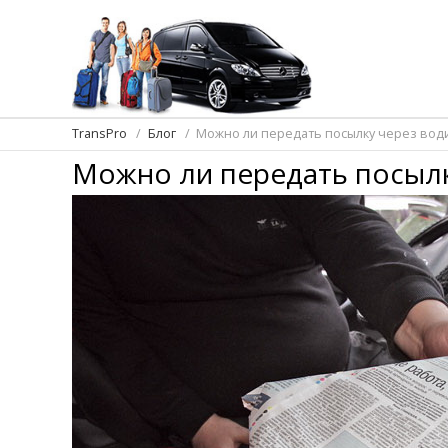
TransPro
Блог
Можно ли передать посылку через вод
Можно ли передать посылк