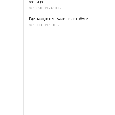
разница
18850
24.10.17
Где‌ находится ‌туалет‌ ‌в‌ ‌автобусе‌ ‌
16333
15.05.20