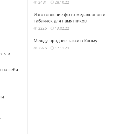
2481
28.10.22
Изготовление фото-медальонов и
табличек для памятников
2226
13.02.22
Междугороднее такси в Крыму
2926
17.11.21
отя и
 на себя
ли
т