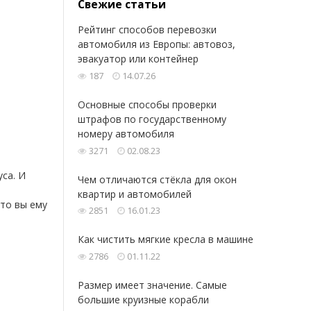
Свежие статьи
Рейтинг способов перевозки
автомобиля из Европы: автовоз,
эвакуатор или контейнер
187
14.07.26
Основные способы проверки
штрафов по государственному
номеру автомобиля
3271
02.08.23
уса. И
Чем отличаются стёкла для окон
квартир и автомобилей
то вы ему
2851
16.01.23
Как чистить мягкие кресла в машине
2786
01.11.22
Размер имеет значение. Самые
большие круизные корабли