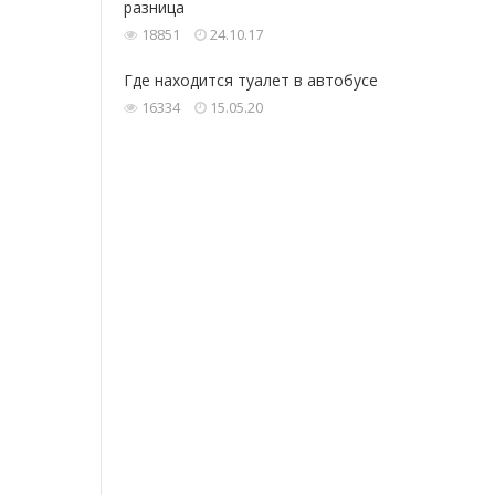
разница
18851
24.10.17
Где‌ находится ‌туалет‌ ‌в‌ ‌автобусе‌ ‌
16334
15.05.20