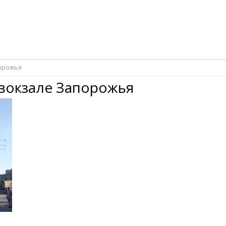
порожья
овокзале Запорожья