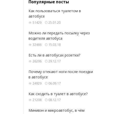
Популярные посты
Как пользоваться туалетом в
автобусе
51429
25.01.20
Можно ли передать посылку через
водителя автобуса
32466
15.03.18
Есть ли в автобусах розетки?
26206
29.12.17
Почему отекают ноги после поездки
в автобусе
24929
06.09.17
Как сходить в туалет в автобусе?
21208
08.12.17
Минивэн и микроавтобус, в чём