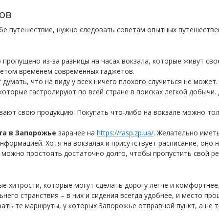
ов
ебе путешествие, нужно следовать советам опытных путешестве
 пропущено из-за разницы на часах вокзала, которые живут сво
нетом временем современных гаджетов.
думать, что на виду у всех ничего плохого случиться не может.
оторые гастролируют по всей стране в поисках легкой добычи.
вают свою продукцию. Покупать что-либо на вокзале можно тол
та в Запорожье
заранее на
https://rasp.zp.ua/
. Желательно имет
нформацией. Хотя на вокзалах и присутствует расписание, оно н
у можно простоять достаточно долго, чтобы пропустить свой ре
ые хитрости, которые могут сделать дорогу легче и комфортнее.
него странствия – в них и сидения всегда удобнее, и место пр
рать те маршруты, у которых Запорожье отправной пункт, а не 