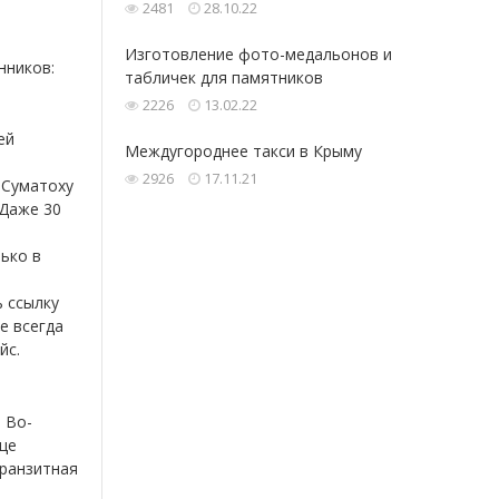
2481
28.10.22
Изготовление фото-медальонов и
нников:
табличек для памятников
2226
13.02.22
ей
Междугороднее такси в Крыму
2926
17.11.21
 Суматоху
 Даже 30
ько в
ь ссылку
е всегда
йс.
 Во-
още
транзитная