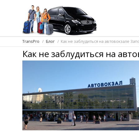
TransPro
Блог
Как не заблудиться на автовокзале За
Как не заблудиться на авт