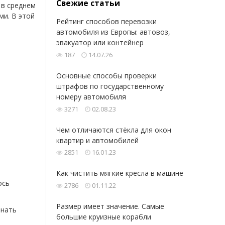
Свежие статьи
 в среднем
ми. В этой
Рейтинг способов перевозки
автомобиля из Европы: автовоз,
эвакуатор или контейнер
187
14.07.26
Основные способы проверки
штрафов по государственному
номеру автомобиля
3271
02.08.23
Чем отличаются стёкла для окон
квартир и автомобилей
2851
16.01.23
Как чистить мягкие кресла в машине
ось
2786
01.11.22
Размер имеет значение. Самые
знать
большие круизные корабли