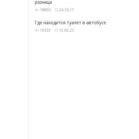
разница
18850
24.10.17
Где‌ находится ‌туалет‌ ‌в‌ ‌автобусе‌ ‌
16333
15.05.20