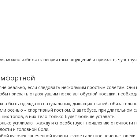
и, можно избежать неприятных ощущений и приехать, чувствуя
комфортной
лне реально, если следовать нескольким простым советам. Они
тобы приехать отдохнувшим после автобусной поездки, необход
жна быть одежда из натуральных, дышащих тканей, обязательн
или осенью – спортивный костюм. В автобусе, при длительном с
их топов, в них тело только будет больше уставать.
только усиливают жажду и способствуют появлению отечности на
лости и головной боли.
обой кусочек запеченной курицы, сухое галетное печенье, орехи,