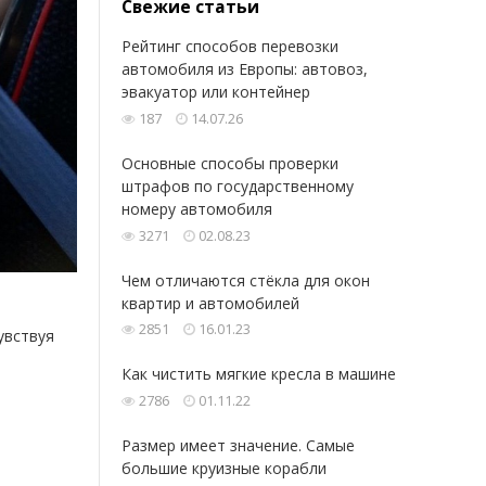
Свежие статьи
Рейтинг способов перевозки
автомобиля из Европы: автовоз,
эвакуатор или контейнер
187
14.07.26
Основные способы проверки
штрафов по государственному
номеру автомобиля
3271
02.08.23
Чем отличаются стёкла для окон
квартир и автомобилей
2851
16.01.23
увствуя
.
Как чистить мягкие кресла в машине
2786
01.11.22
Размер имеет значение. Самые
большие круизные корабли