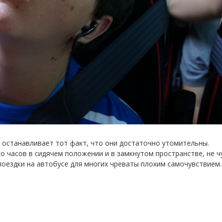
 останавливает тот факт, что они достаточно утомительны.
о часов в сидячем положении и в замкнутом пространстве, не ч
поездки на автобусе для многих чреваты плохим самочувствием