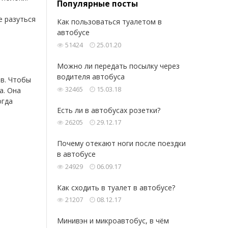
Популярные посты
е разуться
Как пользоваться туалетом в
автобусе
51424
25.01.20
Можно ли передать посылку через
водителя автобуса
ов. Чтобы
32465
15.03.18
а. Она
огда
Есть ли в автобусах розетки?
26205
29.12.17
Почему отекают ноги после поездки
в автобусе
24929
06.09.17
Как сходить в туалет в автобусе?
21207
08.12.17
Минивэн и микроавтобус, в чём