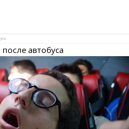
уса
 после автобуса