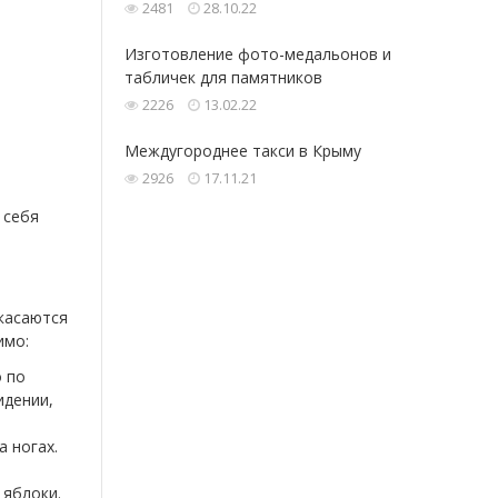
2481
28.10.22
Изготовление фото-медальонов и
табличек для памятников
2226
13.02.22
Междугороднее такси в Крыму
2926
17.11.21
 себя
 касаются
имо:
о по
идении,
 ногах.
 яблоки.