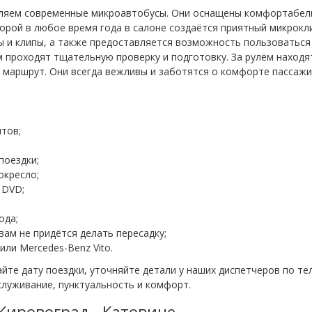
вляем современные микроавтобусы. Они оснащены комфортабе
орой в любое время года в салоне создаётся приятный микрокл
ы и клипы, а также предоставляется возможность пользоваться
проходят тщательную проверку и подготовку. За рулём находя
маршрут. Они всегда вежливы и заботятся о комфорте пассажи
нтов;
поездки;
окресло;
 DVD;
ода;
ам не придётся делать пересадку;
ли Mercedes-Benz Vito.
йте дату поездки, уточняйте детали у наших диспетчеров по т
служивание, пунктуальность и комфорт.
Кировоград - Катовице