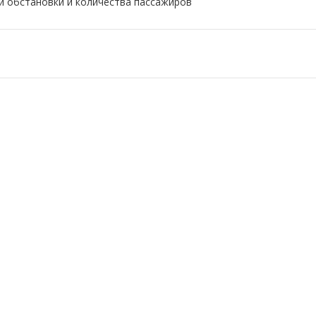
 обстановки и количества пассажиров
nger
Copy
Link