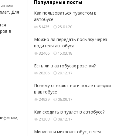
Популярные посты
льными
имат. Для
Как пользоваться туалетом в
автобусе
тся
51435
25.01.20
ров в
Можно ли передать посылку через
водителя автобуса
32466
15.03.18
Есть ли в автобусах розетки?
26206
29.12.17
Почему отекают ноги после поездки
в автобусе
24929
06.09.17
Как сходить в туалет в автобусе?
елефонам,
21208
08.12.17
Минивэн и микроавтобус, в чём