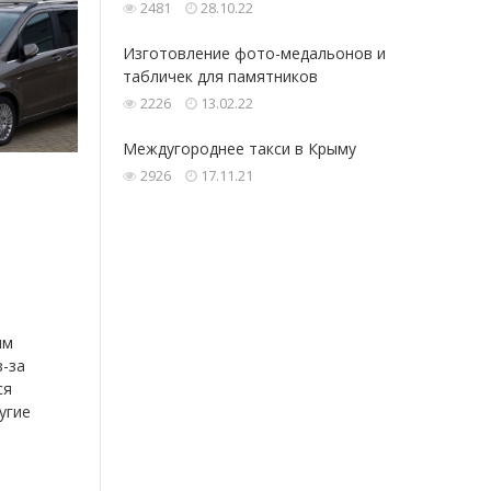
2481
28.10.22
Изготовление фото-медальонов и
табличек для памятников
2226
13.02.22
Междугороднее такси в Крыму
2926
17.11.21
ым
з-за
ся
угие