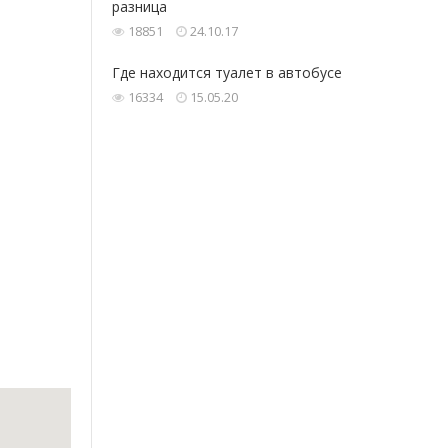
разница
18851
24.10.17
Где‌ находится ‌туалет‌ ‌в‌ ‌автобусе‌ ‌
16334
15.05.20