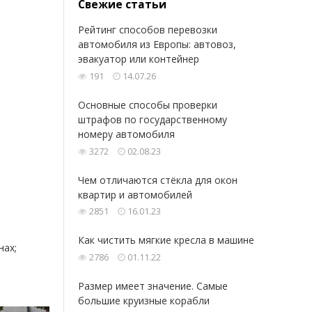
Свежие статьи
Рейтинг способов перевозки
автомобиля из Европы: автовоз,
эвакуатор или контейнер
191
14.07.26
Основные способы проверки
штрафов по государственному
номеру автомобиля
3272
02.08.23
Чем отличаются стёкла для окон
квартир и автомобилей
2851
16.01.23
Как чистить мягкие кресла в машине
нах;
2786
01.11.22
Размер имеет значение. Самые
большие круизные корабли