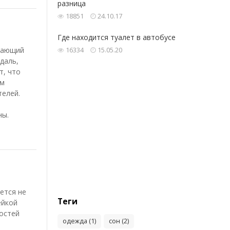
разница
18851
24.10.17
Где‌ находится ‌туалет‌ ‌в‌ ‌автобусе‌ ‌
кающий
16334
15.05.20
даль,
т, что
ым
телей.
ны.
ется не
Теги
ейкой
остей
одежда (1)
сон (2)