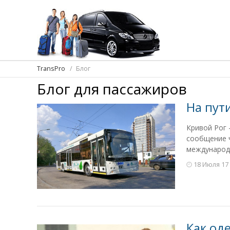
TransPro
Блог
Блог для пассажиров
На пут
Кривой Рог 
сообщение ч
международ
18 Июля 17
Как оде