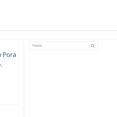
 Рога
л,