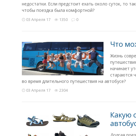
недостатки. Если предстоит ехать около суток, то та
чтобы поездка была комфортной?
03 Апреля 17
1350
0
Что мо
Жизнь совре
путешествия
начинает ут
стараются ч
во время длительного путешествия на автобусе?
03 Апреля 17
2304
Какую 
автобу
Долгая поез