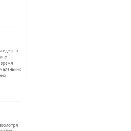
и едете в
ожно
 время
 маленьких
ных
Несмотря