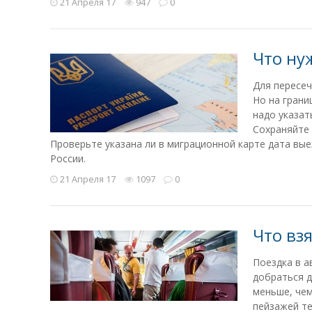
21 Апреля 17
947
0
Что ну
Для пересеч
Но на грани
надо указат
Сохраняйте 
Проверьте указана ли в миграционной карте дата вые
России.
21 Апреля 17
1097
0
Что взя
Поездка в а
добраться д
меньше, чем
пейзажей те