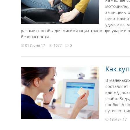
на частые 
мотоциклы, 
защищены от
смертельно 
уделяется 
разные способы для минимизации травм при ударе и
безопасности.
01 Июня 17
1077
0
Как куп
В маленьких
составляет 
или ж/д вок
слабо. Ведь
пробке. А в
путешествие
18 Мая 17