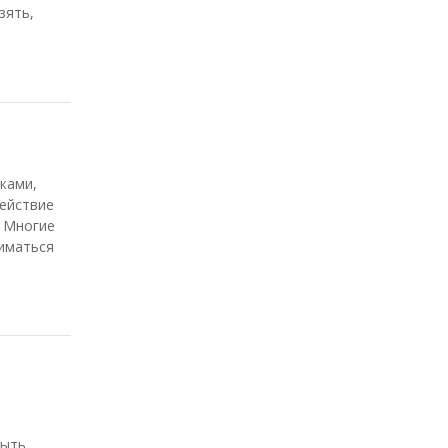
зять,
ками,
действие
. Многие
ниматься
быть