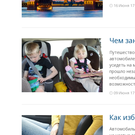
16 Июня 17
Чем за
Путешествов
автомобиле.
усидеть на 
прошло неза
необходимы 
возможносте
09 Июня 17
Как из
Автомобиль