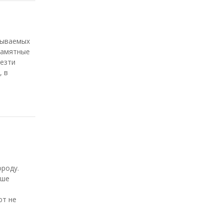
бываемых
памятные
везти
, в
ороду.
чше
ют не