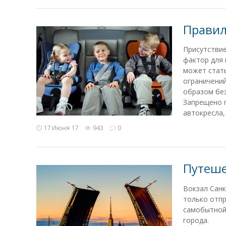
Правил
Присутстви
фактор для 
может стать
ограничений
образом без
Запрещено п
автокресла,
17 Июня 17
943
0
Путеше
Вокзал Санк
только отпр
самобытной 
города.