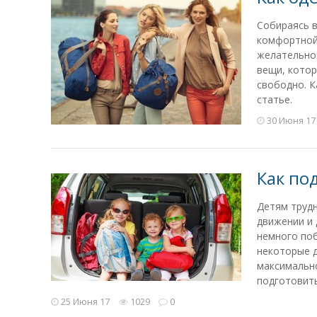
Собираясь в
комфортной 
желательно 
вещи, котор
свободно. К
статье.
30 Июня 17
Как по
Детям трудн
движении и 
немного поб
некоторые д
максимально
подготовить
25 Июня 17
1029
0