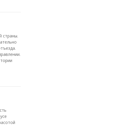
й страны.
зательно
отъезда.
правлении.
итории
сть
бусе
расотой