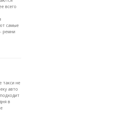
таются
ее всего
в
ают самые
- ремни
 такси не
леку авто
 подходит
дня в
се