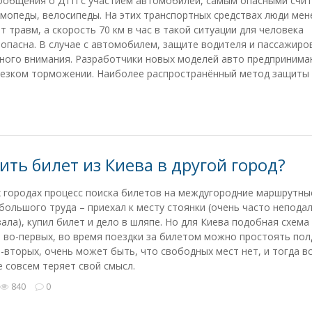
сообщения о ДТП с участием автомобилей, самым опасными счи
мопеды, велосипеды. На этих транспортных средствах люди мен
 травм, а скорость 70 км в час в такой ситуации для человека
опасна. В случае с автомобилем, защите водителя и пассажиро
много внимания. Разработчики новых моделей авто предприним
 резком торможении. Наиболее распространённый метод защиты 
ить билет из Киева в другой город?
 городах процесс поиска билетов на междугородние маршрутные
большого труда – приехал к месту стоянки (очень часто непода
зала), купил билет и дело в шляпе. Но для Киева подобная схема
, во-первых, во время поездки за билетом можно простоять пол
о-вторых, очень может быть, что свободных мест нет, и тогда в
 совсем теряет свой смысл.
840
0