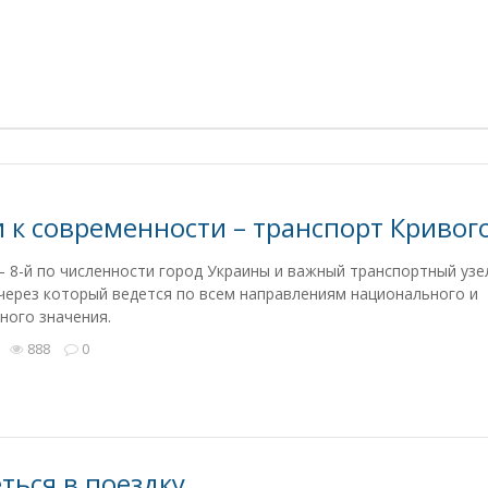
и к современности – транспорт Кривого
– 8-й по численности город Украины и важный транспортный узе
ерез который ведется по всем направлениям национального и
ного значения.
888
0
ться в поездку