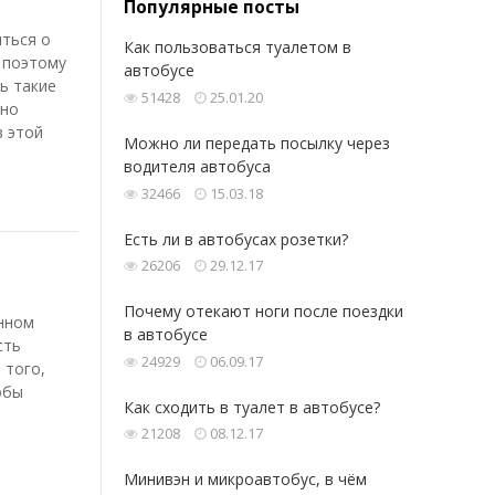
Популярные посты
иться о
Как пользоваться туалетом в
 поэтому
автобусе
ь такие
51428
25.01.20
ьно
в этой
Можно ли передать посылку через
водителя автобуса
32466
15.03.18
Есть ли в автобусах розетки?
26206
29.12.17
Почему отекают ноги после поездки
янном
в автобусе
сть
24929
06.09.17
 того,
обы
Как сходить в туалет в автобусе?
21208
08.12.17
Минивэн и микроавтобус, в чём